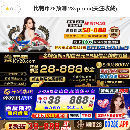
比特币28预测 28vp.com(关注收藏)
白天