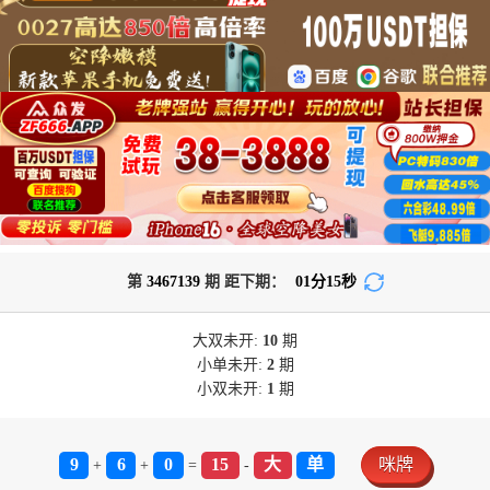
第
3467139
期 距下期：
01
分
15
秒
大双
未开:
10
期
小单
未开:
2
期
小双
未开:
1
期
9
6
0
15
大
单
咪牌
+
+
=
-